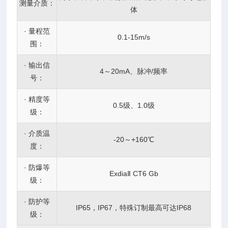
测量介质：
体
· 量程范
0.1-15m/s
围：
· 输出信
4～20mA、脉冲/频率
号：
· 精度等
0.5级、1.0级
级：
· 介质温
-20～+160℃
度：
· 防爆等
ExdiaⅡ CT6 Gb
级：
· 防护等
IP65，IP67，特殊订制最高可达IP68
级：