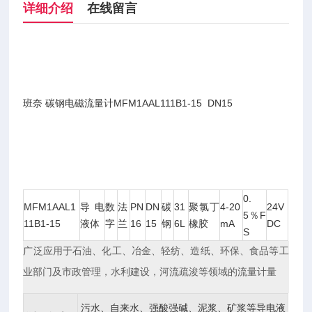
详细介绍
在线留言
班奈 碳钢电磁流量计MFM1AAL111B1-15 DN15
0.
MFM1AAL1
导电
数
法
PN
DN
碳
31
聚氯丁
4-20
24V
5％F
11B1-15
液体
字
兰
16
15
钢
6L
橡胶
mA
DC
S
广泛应用于石油、化工、冶金、轻纺、造纸、环保、食品等工
业部门及市政管理，水利建设，河流疏浚等领域的流量计量
污水、自来水、强酸强碱、泥浆、矿浆等导电液