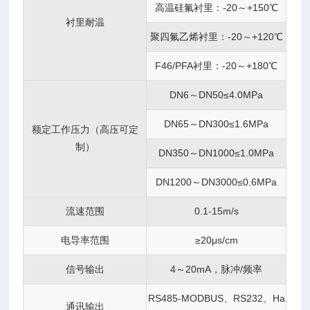
高温硅氟衬里：-20～+150℃
衬里耐温
聚四氟乙烯衬里：-20～+120℃
F46/PFA衬里：-20～+180℃
DN6～DN50≤4.0MPa
DN65～DN300≤1.6MPa
额定工作压力（高压可定
制）
DN350～DN1000≤1.0MPa
DN1200～DN3000≤0.6MPa
流速范围
0.1-15m/s
电导率范围
≥20μs/cm
信号输出
4～20mA，脉冲/频率
RS485-MODBUS、RS232、Ha
通讯输出