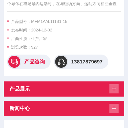
个导体在磁场场内运动时，在与磁场方向、运动方向相互垂直方
向的导体两端，会产生感应电动势(E)，此感应电势由两个测量电
极检出，数值大小与流速和磁场的磁感应强度大小成正比，其值
产品型号：MFM1AAL111B1-15
为：E=B.V.D.K
发布时间：2024-12-02
厂商性质：生产厂家
浏览次数：
927
产品咨询
13817879697
产品展示
新闻中心