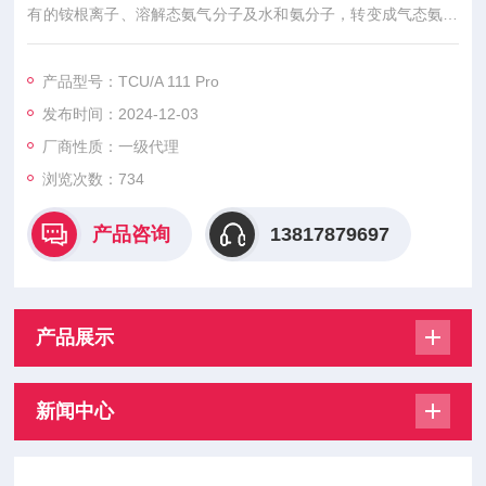
有的铵根离子、溶解态氨气分子及水和氨分子，转变成气态氨从
水样中逐出，透过选择性膜后进入电极中，改变电解液的 pH。p
H 的变化量与气态氨有良好的线性相关性，从而检测出水样中氨
产品型号：TCU/A 111 Pro
氮的浓度。
发布时间：2024-12-03
厂商性质：一级代理
浏览次数：
734
产品咨询
13817879697
产品展示
新闻中心